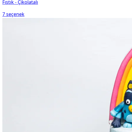
Fıstık - Çikolatalı
7
seçenek