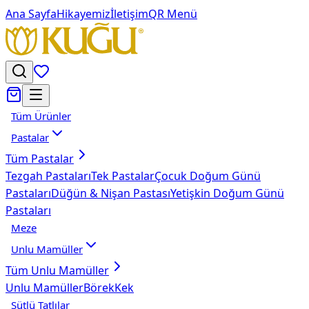
Ana Sayfa
Hikayemiz
İletişim
QR Menü
Tüm Ürünler
Pastalar
Tüm
Pastalar
Tezgah Pastaları
Tek Pastalar
Çocuk Doğum Günü
Pastaları
Düğün & Nişan Pastası
Yetişkin Doğum Günü
Pastaları
Meze
Unlu Mamüller
Tüm
Unlu Mamüller
Unlu Mamüller
Börek
Kek
Sütlü Tatlılar