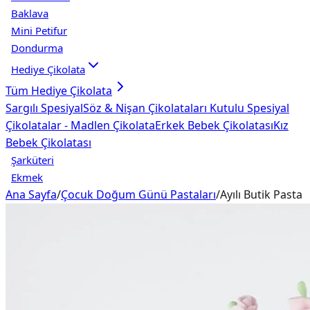
Baklava
Mini Petifur
Dondurma
Hediye Çikolata
Tüm
Hediye Çikolata
Sargılı Spesiyal
Söz & Nişan Çikolataları
Kutulu Spesiyal
Çikolatalar - Madlen Çikolata
Erkek Bebek Çikolatası
Kız
Bebek Çikolatası
Şarküteri
Ekmek
Ana Sayfa
/
Çocuk Doğum Günü Pastaları
/
Ayılı Butik Pasta