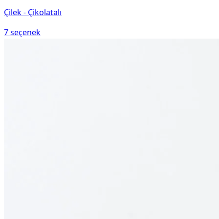
Çilek - Çikolatalı
7
seçenek