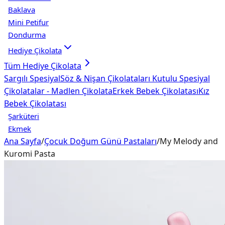
Baklava
Mini Petifur
Dondurma
Hediye Çikolata
Tüm
Hediye Çikolata
Sargılı Spesiyal
Söz & Nişan Çikolataları
Kutulu Spesiyal
Çikolatalar - Madlen Çikolata
Erkek Bebek Çikolatası
Kız
Bebek Çikolatası
Şarküteri
Ekmek
Ana Sayfa
/
Çocuk Doğum Günü Pastaları
/
My Melody and
Kuromi Pasta