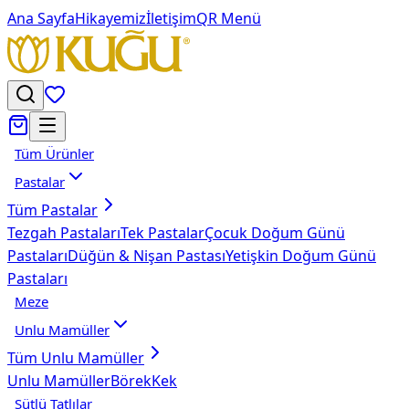
Ana Sayfa
Hikayemiz
İletişim
QR Menü
Tüm Ürünler
Pastalar
Tüm
Pastalar
Tezgah Pastaları
Tek Pastalar
Çocuk Doğum Günü
Pastaları
Düğün & Nişan Pastası
Yetişkin Doğum Günü
Pastaları
Meze
Unlu Mamüller
Tüm
Unlu Mamüller
Unlu Mamüller
Börek
Kek
Sütlü Tatlılar