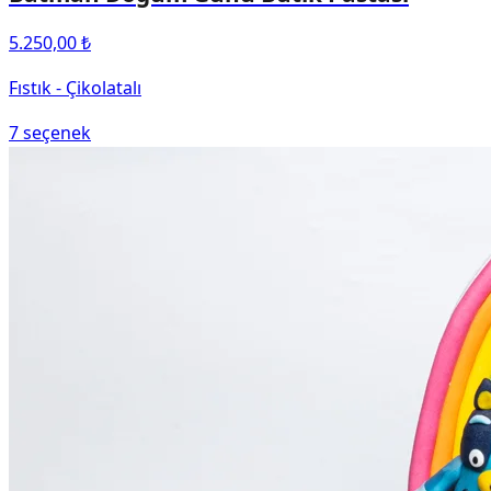
5.250,00 ₺
Fıstık - Çikolatalı
7
seçenek