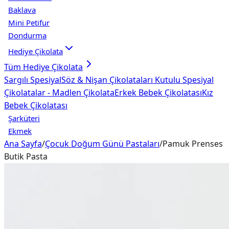
Baklava
Mini Petifur
Dondurma
Hediye Çikolata
Tüm
Hediye Çikolata
Sargılı Spesiyal
Söz & Nişan Çikolataları
Kutulu Spesiyal
Çikolatalar - Madlen Çikolata
Erkek Bebek Çikolatası
Kız
Bebek Çikolatası
Şarküteri
Ekmek
Ana Sayfa
/
Çocuk Doğum Günü Pastaları
/
Pamuk Prenses
Butik Pasta