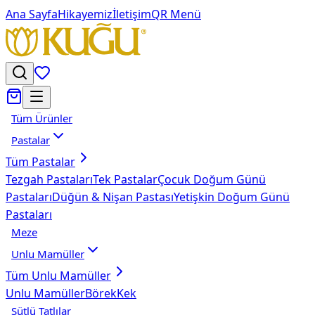
Ana Sayfa
Hikayemiz
İletişim
QR Menü
Tüm Ürünler
Pastalar
Tüm
Pastalar
Tezgah Pastaları
Tek Pastalar
Çocuk Doğum Günü
Pastaları
Düğün & Nişan Pastası
Yetişkin Doğum Günü
Pastaları
Meze
Unlu Mamüller
Tüm
Unlu Mamüller
Unlu Mamüller
Börek
Kek
Sütlü Tatlılar