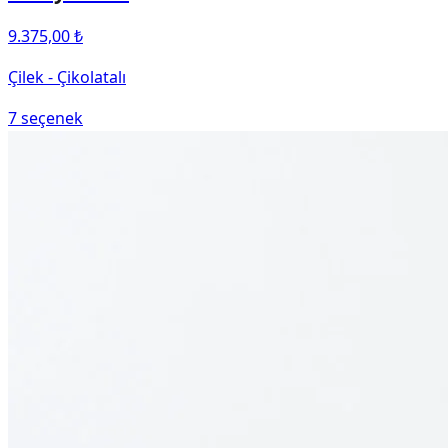
9.375,00 ₺
Çilek - Çikolatalı
7
seçenek