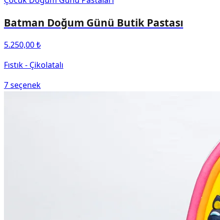
Çocuk Doğum Günü Pastaları
Batman Doğum Günü Butik Pastası
5.250,00 ₺
Fıstık - Çikolatalı
7
seçenek