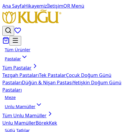
Ana Sayfa
Hikayemiz
İletişim
QR Menü
Tüm Ürünler
Pastalar
Tüm
Pastalar
Tezgah Pastaları
Tek Pastalar
Çocuk Doğum Günü
Pastaları
Düğün & Nişan Pastası
Yetişkin Doğum Günü
Pastaları
Meze
Unlu Mamüller
Tüm
Unlu Mamüller
Unlu Mamüller
Börek
Kek
Sütlü Tatlılar