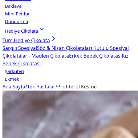
Baklava
Mini Petifur
Dondurma
Hediye Çikolata
Tüm
Hediye Çikolata
Sargılı Spesiyal
Söz & Nişan Çikolataları
Kutulu Spesiyal
Çikolatalar - Madlen Çikolata
Erkek Bebek Çikolatası
Kız
Bebek Çikolatası
Şarküteri
Ekmek
Ana Sayfa
/
Tek Pastalar
/
Profiterol Kesme