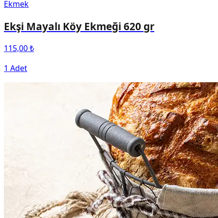
Ekmek
Ekşi Mayalı Köy Ekmeği 620 gr
115,00 ₺
1 Adet