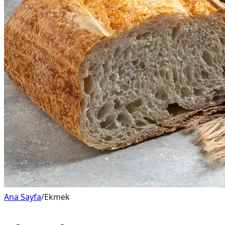
Ana Sayfa
/
Ekmek