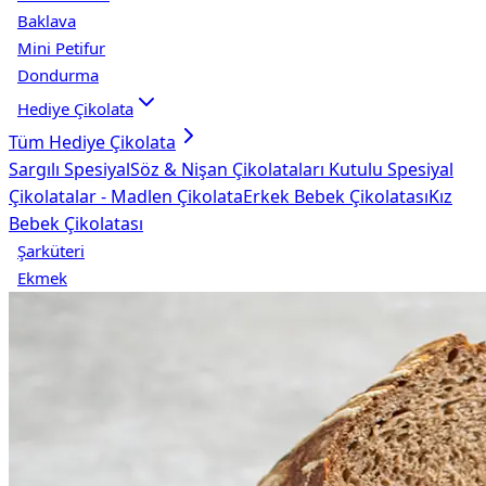
Baklava
Mini Petifur
Dondurma
Hediye Çikolata
Tüm
Hediye Çikolata
Sargılı Spesiyal
Söz & Nişan Çikolataları
Kutulu Spesiyal
Çikolatalar - Madlen Çikolata
Erkek Bebek Çikolatası
Kız
Bebek Çikolatası
Şarküteri
Ekmek