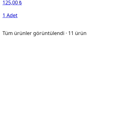
125,00 ₺
1 Adet
Tüm ürünler görüntülendi ·
11
ürün