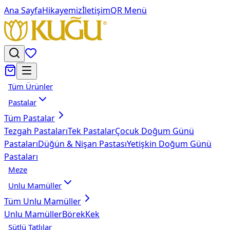
Ana Sayfa
Hikayemiz
İletişim
QR Menü
Tüm Ürünler
Pastalar
Tüm
Pastalar
Tezgah Pastaları
Tek Pastalar
Çocuk Doğum Günü
Pastaları
Düğün & Nişan Pastası
Yetişkin Doğum Günü
Pastaları
Meze
Unlu Mamüller
Tüm
Unlu Mamüller
Unlu Mamüller
Börek
Kek
Sütlü Tatlılar