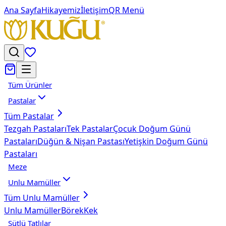
Ana Sayfa
Hikayemiz
İletişim
QR Menü
Tüm Ürünler
Pastalar
Tüm
Pastalar
Tezgah Pastaları
Tek Pastalar
Çocuk Doğum Günü
Pastaları
Düğün & Nişan Pastası
Yetişkin Doğum Günü
Pastaları
Meze
Unlu Mamüller
Tüm
Unlu Mamüller
Unlu Mamüller
Börek
Kek
Sütlü Tatlılar