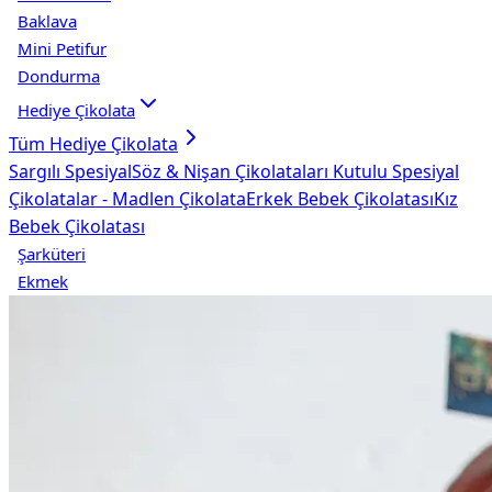
Baklava
Mini Petifur
Dondurma
Hediye Çikolata
Tüm
Hediye Çikolata
Sargılı Spesiyal
Söz & Nişan Çikolataları
Kutulu Spesiyal
Çikolatalar - Madlen Çikolata
Erkek Bebek Çikolatası
Kız
Bebek Çikolatası
Şarküteri
Ekmek