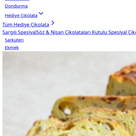
Dondurma
Hediye Çikolata
Tüm
Hediye Çikolata
Sargılı Spesiyal
Söz & Nişan Çikolataları
Kutulu Spesiyal Çik
Şarküteri
Ekmek