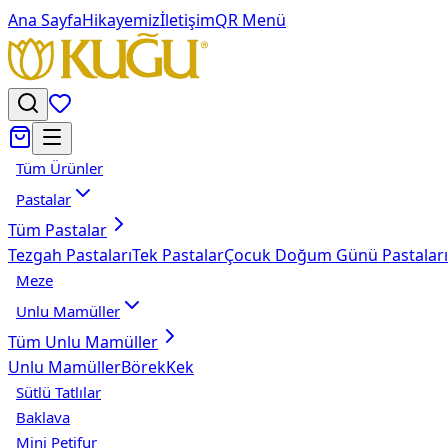
Ana Sayfa
Hikayemiz
İletişim
QR Menü
Tüm Ürünler
Pastalar
Tüm
Pastalar
Tezgah Pastaları
Tek Pastalar
Çocuk Doğum Günü Pastaları
Meze
Unlu Mamüller
Tüm
Unlu Mamüller
Unlu Mamüller
Börek
Kek
Sütlü Tatlılar
Baklava
Mini Petifur