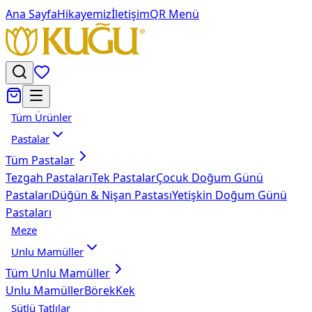
Ana Sayfa
Hikayemiz
İletişim
QR Menü
Tüm Ürünler
Pastalar
Tüm
Pastalar
Tezgah Pastaları
Tek Pastalar
Çocuk Doğum Günü
Pastaları
Düğün & Nişan Pastası
Yetişkin Doğum Günü
Pastaları
Meze
Unlu Mamüller
Tüm
Unlu Mamüller
Unlu Mamüller
Börek
Kek
Sütlü Tatlılar