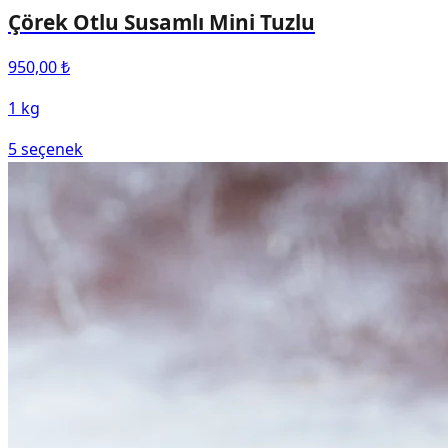
Çörek Otlu Susamlı Mini Tuzlu
950,00 ₺
1 kg
5
seçenek