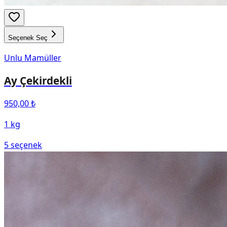
Seçenek Seç
Unlu Mamüller
Ay Çekirdekli
950,00 ₺
1 kg
5
seçenek