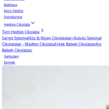
Baklava
Mini Petifur
Dondurma
Hediye Çikolata
Tüm
Hediye Çikolata
Sargılı Spesiyal
Söz & Nişan Çikolataları
Kutulu Spesiyal
Çikolatalar - Madlen Çikolata
Erkek Bebek Çikolatası
Kız
Bebek Çikolatası
Şarküteri
Ekmek