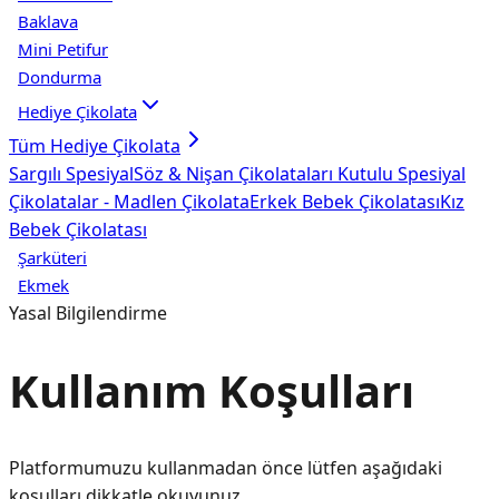
Baklava
Mini Petifur
Dondurma
Hediye Çikolata
Tüm
Hediye Çikolata
Sargılı Spesiyal
Söz & Nişan Çikolataları
Kutulu Spesiyal
Çikolatalar - Madlen Çikolata
Erkek Bebek Çikolatası
Kız
Bebek Çikolatası
Şarküteri
Ekmek
Yasal Bilgilendirme
Kullanım Koşulları
Platformumuzu kullanmadan önce lütfen aşağıdaki
koşulları dikkatle okuyunuz.