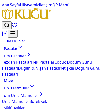
Ana Sayfa
Hikayemiz
İletişim
QR Menü
Tüm Ürünler
Pastalar
Tüm
Pastalar
Tezgah Pastaları
Tek Pastalar
Çocuk Doğum Günü
Pastaları
Düğün & Nişan Pastası
Yetişkin Doğum Günü
Pastaları
Meze
Unlu Mamüller
Tüm
Unlu Mamüller
Unlu Mamüller
Börek
Kek
Sütlü Tatlılar