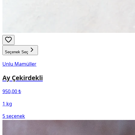
Seçenek Seç
Unlu Mamüller
Ay Çekirdekli
950,00 ₺
1 kg
5
seçenek