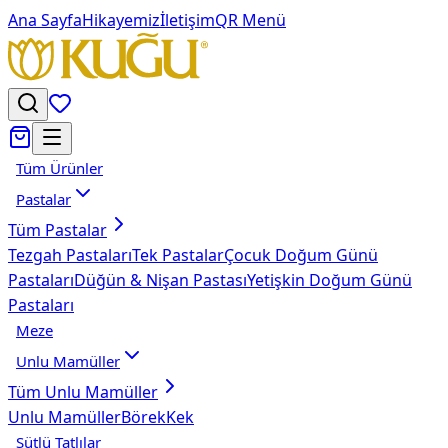
Ana Sayfa
Hikayemiz
İletişim
QR Menü
Tüm Ürünler
Pastalar
Tüm
Pastalar
Tezgah Pastaları
Tek Pastalar
Çocuk Doğum Günü
Pastaları
Düğün & Nişan Pastası
Yetişkin Doğum Günü
Pastaları
Meze
Unlu Mamüller
Tüm
Unlu Mamüller
Unlu Mamüller
Börek
Kek
Sütlü Tatlılar