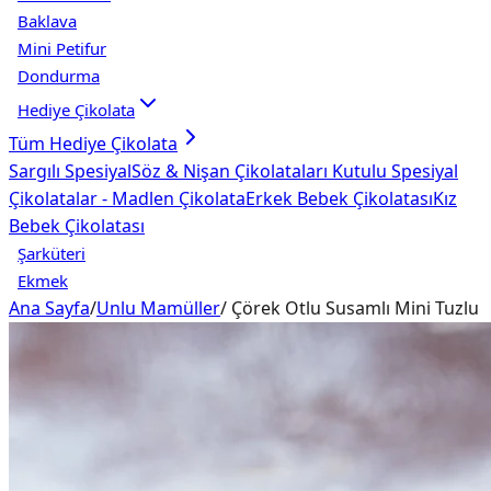
Baklava
Mini Petifur
Dondurma
Hediye Çikolata
Tüm
Hediye Çikolata
Sargılı Spesiyal
Söz & Nişan Çikolataları
Kutulu Spesiyal
Çikolatalar - Madlen Çikolata
Erkek Bebek Çikolatası
Kız
Bebek Çikolatası
Şarküteri
Ekmek
Ana Sayfa
/
Unlu Mamüller
/
Çörek Otlu Susamlı Mini Tuzlu