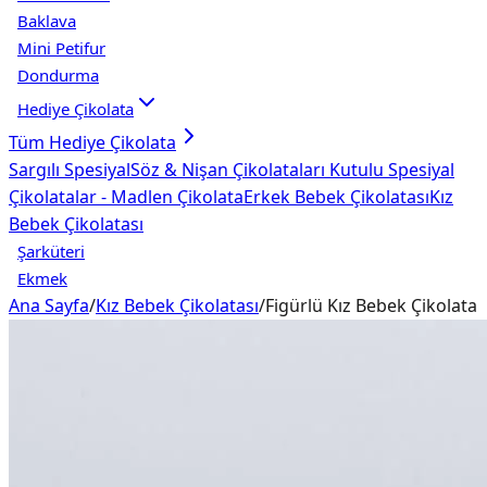
Baklava
Mini Petifur
Dondurma
Hediye Çikolata
Tüm
Hediye Çikolata
Sargılı Spesiyal
Söz & Nişan Çikolataları
Kutulu Spesiyal
Çikolatalar - Madlen Çikolata
Erkek Bebek Çikolatası
Kız
Bebek Çikolatası
Şarküteri
Ekmek
Ana Sayfa
/
Kız Bebek Çikolatası
/
Figürlü Kız Bebek Çikolata