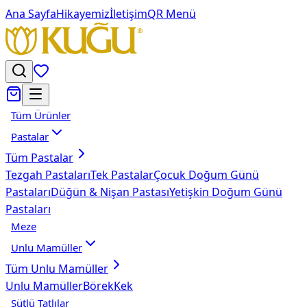
Ana Sayfa
Hikayemiz
İletişim
QR Menü
Tüm Ürünler
Pastalar
Tüm
Pastalar
Tezgah Pastaları
Tek Pastalar
Çocuk Doğum Günü
Pastaları
Düğün & Nişan Pastası
Yetişkin Doğum Günü
Pastaları
Meze
Unlu Mamüller
Tüm
Unlu Mamüller
Unlu Mamüller
Börek
Kek
Sütlü Tatlılar